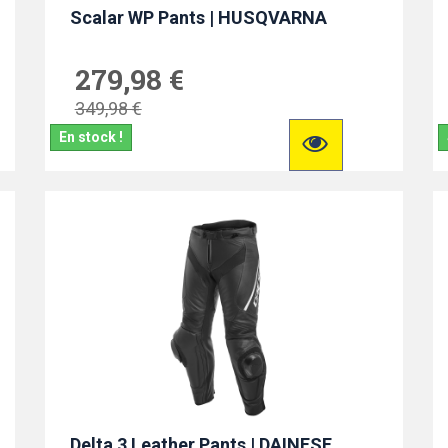
Scalar WP Pants | HUSQVARNA
279,98 €
349,98 €
En stock !
Delta 3 Leather Pants | DAINESE