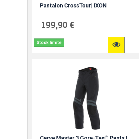
Pantalon CrossTour| IXON
199,90 €
Stock limité
Carve Master 3 Gore-Tex® Pants |