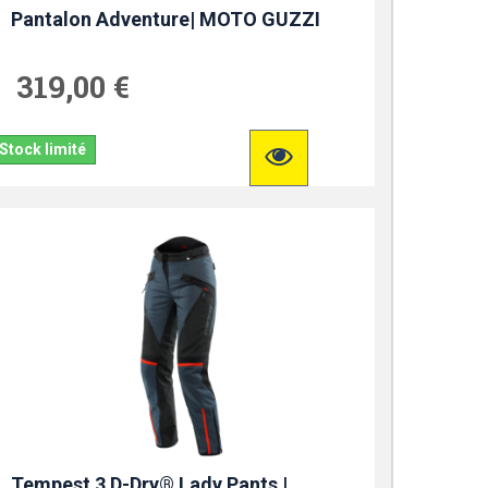
Pantalon Adventure| MOTO GUZZI
319,00 €
Stock limité
Tempest 3 D-Dry® Lady Pants |