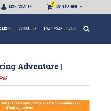
0
MON COMPTE
MON PANIER
R MOTO
VÉHICULES
TOUT POUR LE VÉLO
ring Adventure |
ons
stock avec ces options mais reste disponible avec
d'autres options