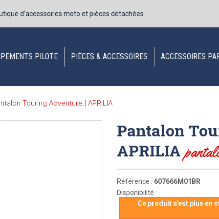
utique d’accessoires moto et pièces détachées
IPEMENTS PILOTE
PIÈCES & ACCESSOIRES
ACCESSOIRES PA
ntalon Touring Adventure | APRILIA
Pantalon Tou
APRILIA
pantal
Référence :
607666M01BR
Disponibilité :
Ce produit n'est plus en 