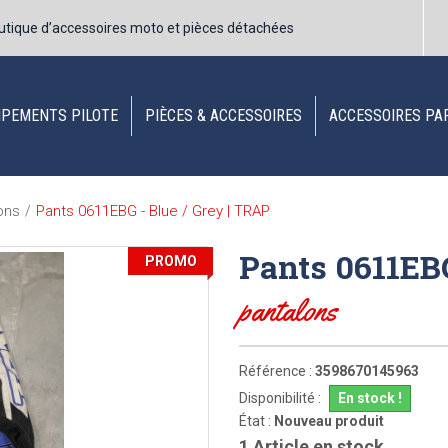
utique d’accessoires moto et pièces détachées
IPEMENTS PILOTE
PIÈCES & ACCESSOIRES
ACCESSOIRES PA
Pants 0611EBG - Blue / Grey | TRAP
ons
/
Pants 0611EBG
PROMO
pantalons
Référence :
3598670145963
Disponibilité :
En stock !
État :
Nouveau produit
1
Article en stock