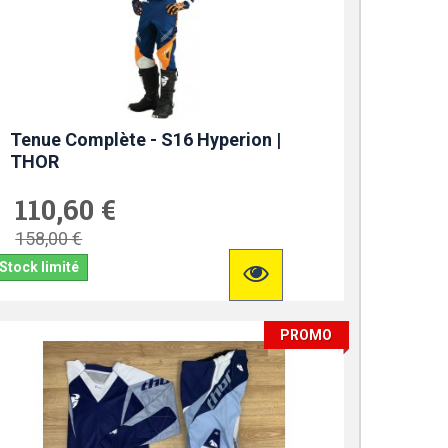
Tenue Complète - S16 Hyperion |
THOR
110,60 €
158,00 €
Stock limité
PROMO