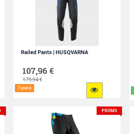
Railed Pants | HUSQVARNA
107,96 €
179,94 €
7 jours
O
PROMO