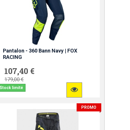
Pantalon - 360 Bann Navy | FOX
RACING
107,40 €
179,00 €
Stock limité
PROMO