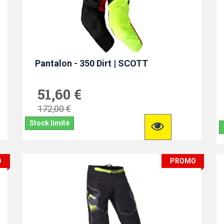
Pantalon - 350 Dirt | SCOTT
51,60 €
172,00 €
Stock limité
O
PROMO