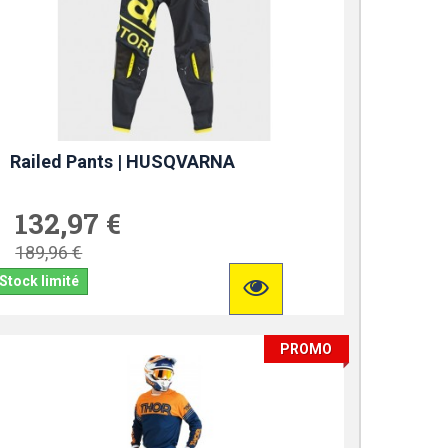
Railed Pants | HUSQVARNA
132,97 €
189,96 €
Stock limité
PROMO