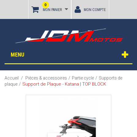
0
MON PANIER
MON COMPTE
MENU
Accueil
/
Pièces & accessoires
/
Partie cycle
/
Supports de
Support de Plaque - Katana | TOP BLOCK
plaque
/