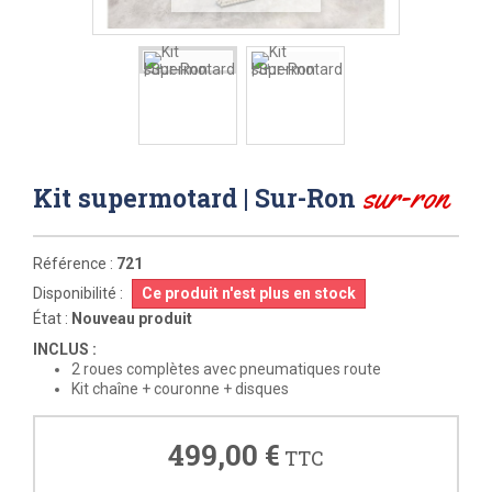
sur-ron
Kit supermotard | Sur-Ron
Référence :
721
Disponibilité :
Ce produit n'est plus en stock
État :
Nouveau produit
INCLUS :
2 roues complètes avec pneumatiques route
Kit chaîne + couronne + disques
499,00 €
TTC