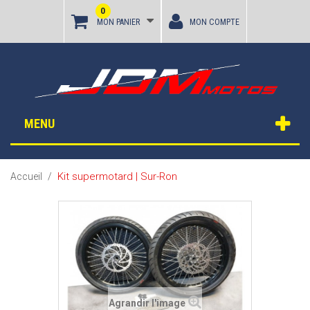
0
MON PANIER
MON COMPTE
MENU
Kit supermotard | Sur-Ron
Accueil
/
Agrandir l'image