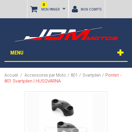
0
MON PANIER
MON COMPTE
MENU
Pontet -
Accueil
/
Accessoires par Moto
/
801
/
Svartpilen
/
801 Svartpilen | HUSQVARNA