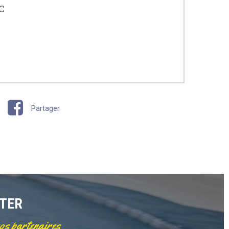
C
Partager
TTER
nos partenaires