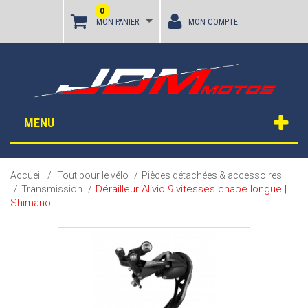
0
MON PANIER
MON COMPTE
MENU
Accueil
/
Tout pour le vélo
/
Pièces détachées & accessoires
Dérailleur Alivio 9 vitesses chape longue |
/
Transmission
/
Shimano