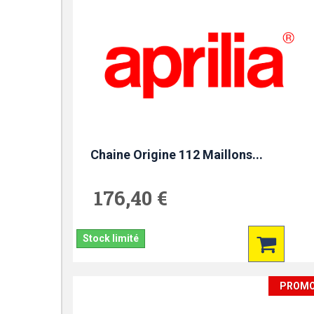
Chaine Origine 112 Maillons...
176,40 €
Stock limité
PROM