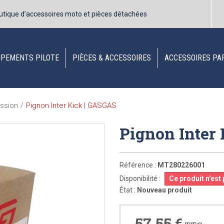
utique d’accessoires moto et pièces détachées
IPEMENTS PILOTE
PIÈCES & ACCESSOIRES
ACCESSOIRES PA
Pignon Inter Kick | GASGAS
ssion
/
Pignon Inter
Référence :
MT280226001
Disponibilité :
Ce produit n'est
État :
Nouveau produit
57,55 €