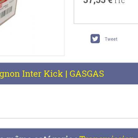
TTC
Tweet
gnon Inter Kick | GASGAS