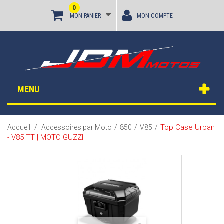
0
MON PANIER
MON COMPTE
MENU
Top Case Urban
Accueil
/
Accessoires par Moto
/
850
/
V85
/
- V85 TT | MOTO GUZZI