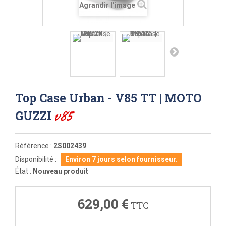
Agrandir l'image
Top Case Urban - V85 TT | MOTO
v85
GUZZI
Référence :
2S002439
Disponibilité :
Environ 7 jours selon fournisseur.
État :
Nouveau produit
629,00 €
TTC