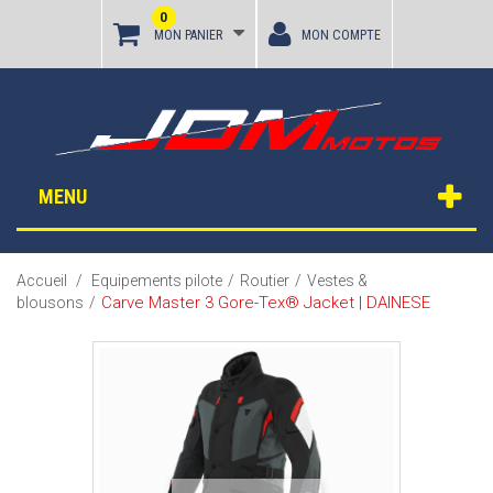
0
MON PANIER
MON COMPTE
MENU
Accueil
/
Equipements pilote
/
Routier
/
Vestes &
Carve Master 3 Gore-Tex® Jacket | DAINESE
blousons
/