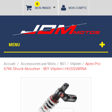
0
MON PANIER
MON COMPTE
MENU
Apex Pro
Accueil
/
Accessoires par Moto
/
801
/
Vitpilen
/
6746 Shock Absorber - 801 Vitpilen | HUSQVARNA