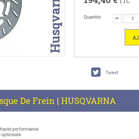
Husqvarna
TTC
Quantité
AJ
Tweet
isque De Frein | HUSQVARNA
 à haute performance
e optimisée