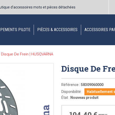
utique d’accessoires moto et pièces détachées
IPEMENTS PILOTE
PIÈCES & ACCESSOIRES
ACCESSOIRES PA
Disque De Frein | HUSQVARNA
Disque De F
Référence :
58309060000
Disponibilité :
Habituellement 
État :
Nouveau produit
194,40 €