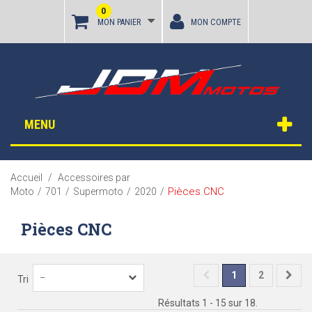
0
MON PANIER
MON COMPTE
MENU
Accueil
/
Accessoires par
Pièces CNC
Moto
/
701
/
Supermoto
/
2020
/
Pièces CNC
1
2
--
Tri
Résultats 1 - 15 sur 18.