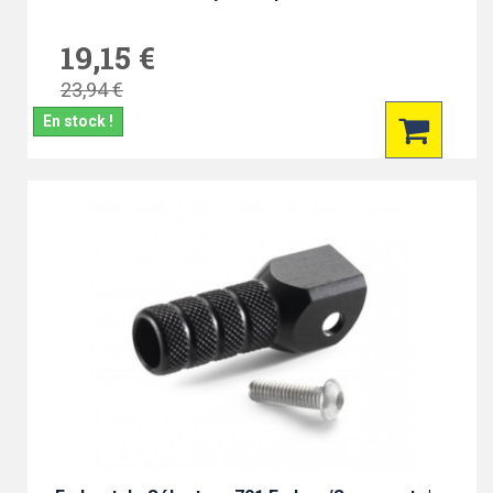
19,15 €
23,94 €
En stock !