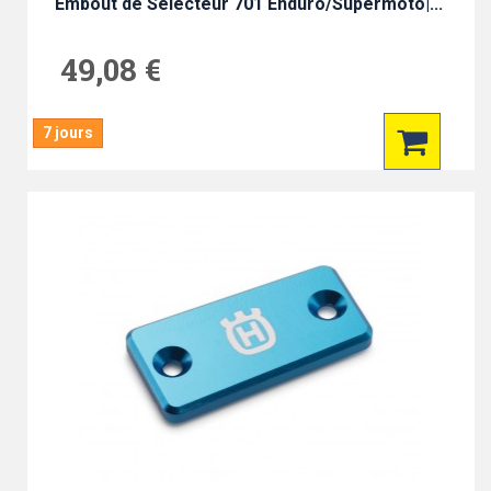
Embout de Sélecteur 701 Enduro/Supermoto|...
49,08 €
7 jours