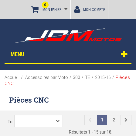
0
MON PANIER
MON COMPTE
MENU
Pièces
Accueil
/
Accessoires par Moto
/
300
/
TE
/
2015-16
/
CNC
Pièces CNC
1
2
--
Tri
Résultats 1 - 15 sur 18.