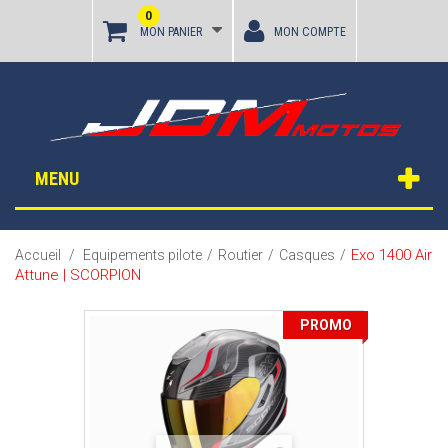
0
MON PANIER
MON COMPTE
MENU
Exo 1400 Air
Accueil
/
Equipements pilote
/
Routier
/
Casques
/
Attune | SCORPION
PROMO