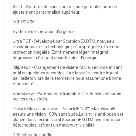
Airfit - Système de coussinet de joue gonflable pour un
ajustement personnalisé supérieur.
ECE R22.06
Système de libération d'urgence
Ultra TCT - Développé par Scorpion EXOTM, nouveau
révolutionnaire La technologie pré-imprégnée offre une
protection inégalée. Extrêmement léger, l'intégrité
dégressive à l'impact absorbe plus d'énergie.
Ellip-tec II - Changement de visière facile, sécurisé et sans
outil en quelques secondes. Tire la visière contre le joint
de l'œilleton lors de la fermeture pour assurer une bonne
étanchéité.
Speedview - Pare-soleil rétractable - traité avec antibuée
sur les deux côtés.
Pinlock Maxvision inclus - Pinlock® 100% Max Vision®
assure une vision 100% sans buée.La lentille anti-buée est
placée dans l'écran facial ScorpionEXOTM avec poteaux
détachables, offrant un maximum visibilité.
Déflecteur de souffle