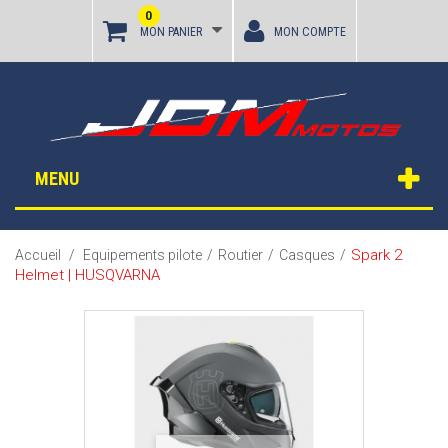
0
MON PANIER
MON COMPTE
MENU
Spark 2
Accueil
/
Equipements pilote
/
Routier
/
Casques
/
Helmet | HUSQVARNA