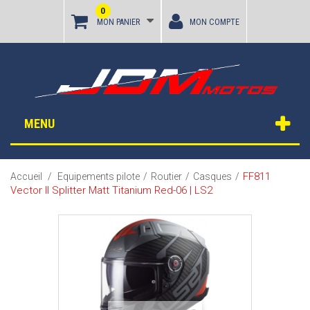
0
MON PANIER
MON COMPTE
MENU
FF811
Accueil
/
Equipements pilote
/
Routier
/
Casques
/
Vector II Splitter Matt Titanium Red-06 | LS2