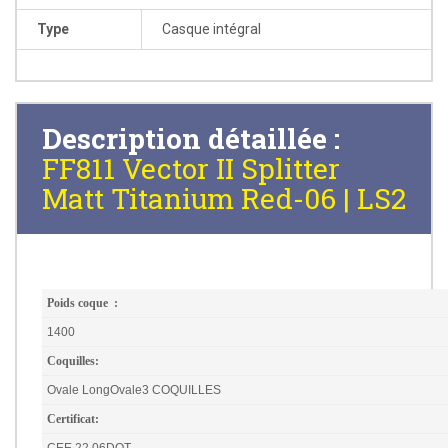
Type
Casque intégral
Description détaillée :
FF811 Vector II Splitter
Matt Titanium Red-06 | LS2
Poids coque :
1400
Coquilles:
Ovale Long
Ovale
3 COQUILLES
Certificat:
CEE 22.06
DOT