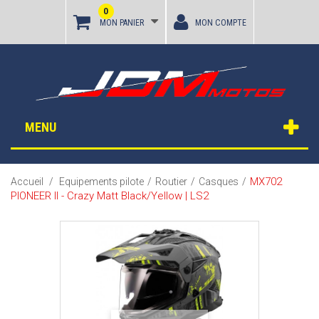
0
MON PANIER
MON COMPTE
MENU
MX702
Accueil
/
Equipements pilote
/
Routier
/
Casques
/
PIONEER II - Crazy Matt Black/Yellow | LS2