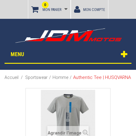
0
MON PANIER
MON COMPTE
MENU
Authentic Tee | HUSQVARNA
Accueil
/
Sportswear
/
Homme
/
Agrandir l'image