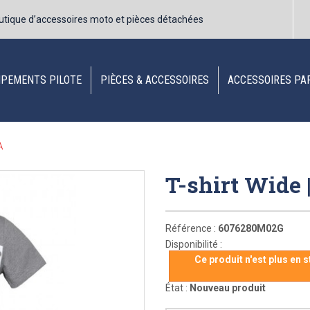
utique d’accessoires moto et pièces détachées
IPEMENTS PILOTE
PIÈCES & ACCESSOIRES
ACCESSOIRES PA
A
T-shirt Wide
Référence :
6076280M02G
Disponibilité :
Ce produit n'est plus en 
État :
Nouveau produit