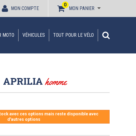
0
MON COMPTE
MON PANIER
R MOTO
VÉHICULES
TOUT POUR LE VÉLO
 | APRILIA
homme
stock avec ces options mais reste disponible avec
d'autres options