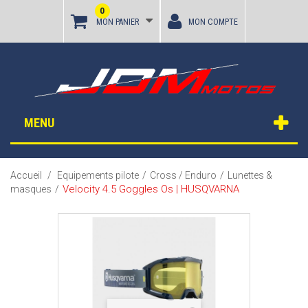
0
MON PANIER
MON COMPTE
MENU
Accueil
/
Equipements pilote
/
Cross / Enduro
/
Lunettes &
Velocity 4.5 Goggles Os | HUSQVARNA
masques
/