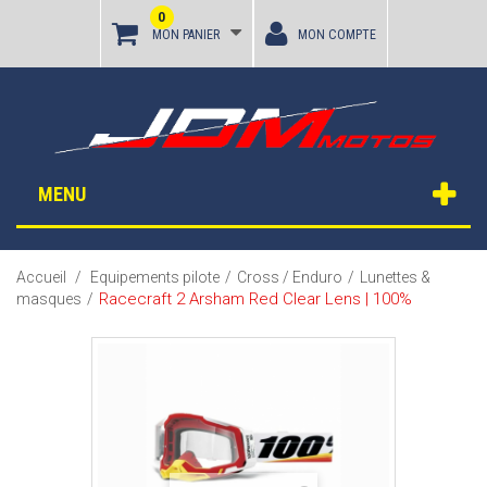
0
MON PANIER
MON COMPTE
MENU
Accueil
/
Equipements pilote
/
Cross / Enduro
/
Lunettes &
Racecraft 2 Arsham Red Clear Lens | 100%
masques
/