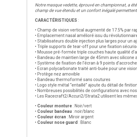
Notre masque vedette, éprouvé en championnat, a été 
champ de vue étendu et un confort inégalé permettent 
CARACTÉRISTIQUES
:
• Champ de vision vertical augmenté de 17.5% par ra
• Emplacement nasal amélioré issu du révolutionnai
• Stabilisateurs double injection plus larges pour un 
• Triple supports de tear-off pour une fixation sécuri
• Mousse pré-formée triple couches haute qualité d’a
• Bandeau de maintien large de 45mm avec silicone 
• Système de fixation de l’écran à 9 points d’accroche
• Ecran polycarbonate traité anti-buée pour une vision
• Protège nez amovible
• Bandeau thermoformé sans coutures
• Logo style métal “entaillé” ajoute du détail de finitio
• Nombreuses possibilités de configurations avec no
• Les Racecraft2/Accuri2/Strata2 utilisent les mêmes
•
Couleur monture
: Noir/vert
•
Couleur bandeau
: noir/blanc
•
Couleur écran
: Miroir argent
•
Couleur nose guard
: Blanc