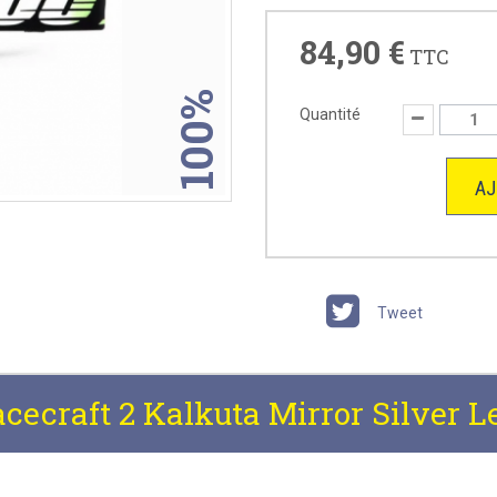
84,90 €
TTC
100%
Quantité
AJ
Tweet
cecraft 2 Kalkuta Mirror Silver L