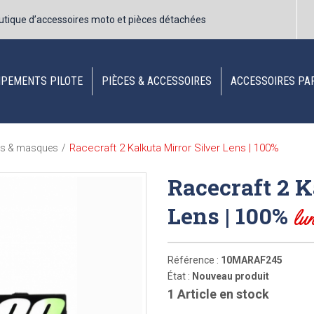
utique d’accessoires moto et pièces détachées
IPEMENTS PILOTE
PIÈCES & ACCESSOIRES
ACCESSOIRES PA
Racecraft 2 Kalkuta Mirror Silver Lens | 100%
es & masques
/
Racecraft 2 K
Lens | 100%
lu
Référence :
10MARAF245
État :
Nouveau produit
1
Article en stock