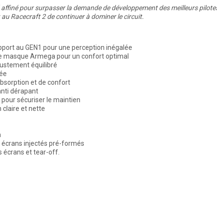
affiné pour surpasser la demande de développement des meilleurs pilote
au Racecraft 2 de continuer à dominer le circuit.
pport au GEN1 pour une perception inégalée
re masque Armega pour un confort optimal
ajustement équilibré
sée
bsorption et de confort
anti dérapant
 pour sécuriser le maintien
 claire et nette
n
s écrans injectés pré-formés
 écrans et tear-off.