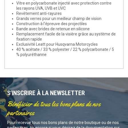
Vitre en polycarbonate injecté avec protection contre
les rayons UVA, UVB et UVC
Revêtement anti-rayures
Grands verres pour un meilleur champ de vision
Construction à l'épreuve des projectiles
Bande avec brides de retenue en silicone
Remplacement facile de la visière grâce au système de
fixation rapide
Exclusivité Leatt pour Husqvarna Motorcycles
40 % acétate / 33 % polyester / 22 % polycarbonate / 5
% polyuréthanne
S'INSCRIRE À LA NEWSLETTER
Bénéficier de tous les bons plans de nos
partenaires
Pour recevoir tous nos bons plans de notre boutique ou de nos
partenaires, ou encore si vous désirez de la documentation sur