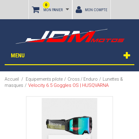
0
MON PANIER
MON COMPTE
MENU
Accueil
/
Equipements pilote
/
Cross / Enduro
/
Lunettes &
Velocity 6.5 Goggles OS | HUSQVARNA
masques
/