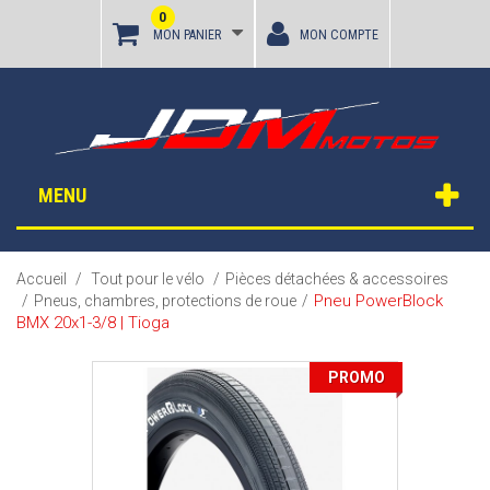
0
MON PANIER
MON COMPTE
MENU
Accueil
/
Tout pour le vélo
/
Pièces détachées & accessoires
Pneu PowerBlock
/
Pneus, chambres, protections de roue
/
BMX 20x1-3/8 | Tioga
PROMO