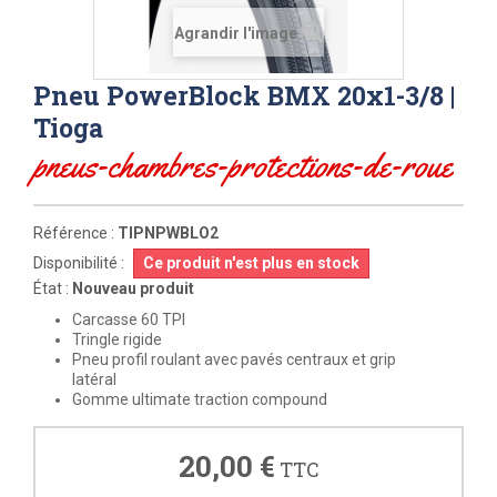
Agrandir l'image
Pneu PowerBlock BMX 20x1-3/8 |
Tioga
pneus-chambres-protections-de-roue
Référence :
TIPNPWBLO2
Disponibilité :
Ce produit n'est plus en stock
État :
Nouveau produit
Carcasse 60 TPI
Tringle rigide
Pneu profil roulant avec pavés centraux et grip
latéral
Gomme ultimate traction compound
20,00 €
TTC