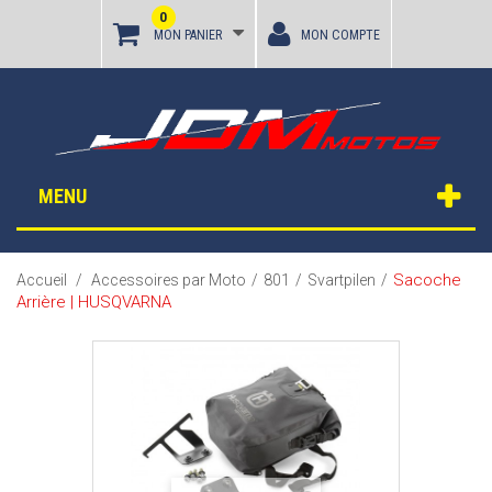
0
MON PANIER
MON COMPTE
MENU
Sacoche
Accueil
/
Accessoires par Moto
/
801
/
Svartpilen
/
Arrière | HUSQVARNA