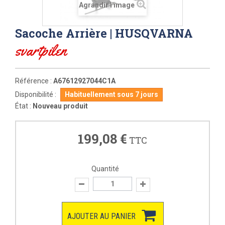
Agrandir l'image
Sacoche Arrière | HUSQVARNA
svartpilen
Référence :
A67612927044C1A
Disponibilité :
Habituellement sous 7 jours
État :
Nouveau produit
199,08 €
TTC
Quantité
AJOUTER AU PANIER