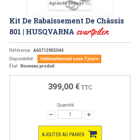
Agrandir l'image
Kit De Rabaissement De Châssis
svartpilen
801 | HUSQVARNA
Référence :
A60712955044
Disponibilité :
Habituellement sous 7 jours
État :
Nouveau produit
399,00 €
TTC
Quantité
AJOUTER AU PANIER