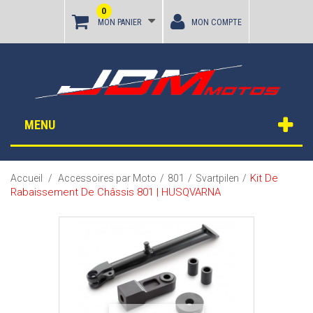
0
MON PANIER
MON COMPTE
MENU
Kit De
Accueil
/
Accessoires par Moto
/
801
/
Svartpilen
/
Rabaissement De Châssis 801 | HUSQVARNA