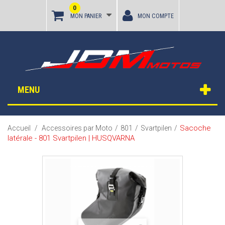
0
MON PANIER
MON COMPTE
MENU
Sacoche
Accueil
/
Accessoires par Moto
/
801
/
Svartpilen
/
latérale - 801 Svartpilen | HUSQVARNA