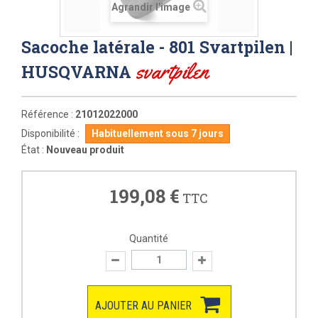
Agrandir l'image
Sacoche latérale - 801 Svartpilen |
svartpilen
HUSQVARNA
Référence :
21012022000
Disponibilité :
Habituellement sous 7 jours
État :
Nouveau produit
199,08 €
TTC
Quantité
AJOUTER AU PANIER