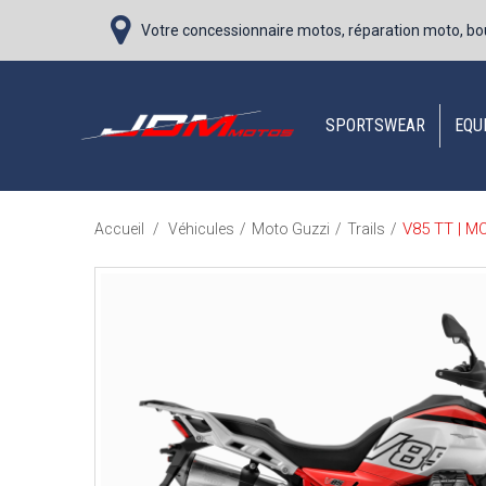
Votre concessionnaire motos, réparation moto, bo
SPORTSWEAR
EQU
V85 TT | M
Accueil
/
Véhicules
/
Moto Guzzi
/
Trails
/