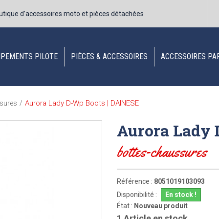
utique d’accessoires moto et pièces détachées
IPEMENTS PILOTE
PIÈCES & ACCESSOIRES
ACCESSOIRES PA
Aurora Lady D-Wp Boots | DAINESE
ssures
/
Aurora Lady 
bottes-chaussures
Référence :
8051019103093
Disponibilité :
En stock !
État :
Nouveau produit
1
Article en stock