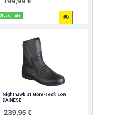
199,99 €
Stock limité
Nighthawk D1 Gore-Tex® Low |
DAINESE
239,95 €