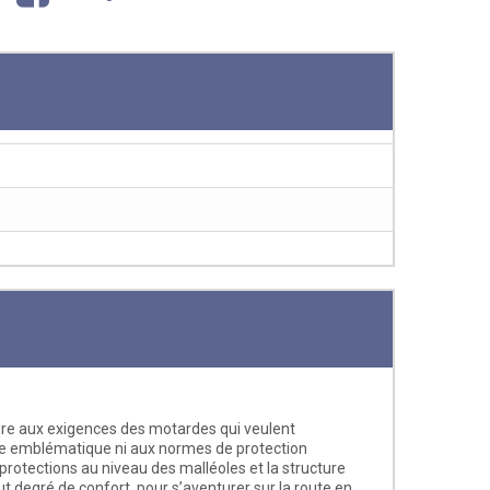
aire aux exigences des motardes qui veulent
le emblématique ni aux normes de protection
otections au niveau des malléoles et la structure
ut degré de confort, pour s’aventurer sur la route en