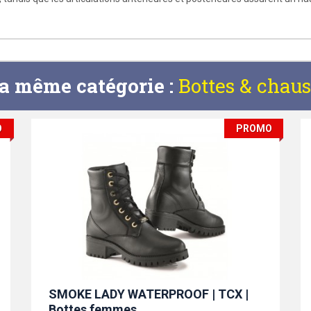
la même catégorie :
Bottes & chau
O
PROMO
SMOKE LADY WATERPROOF | TCX |
Bottes femmes