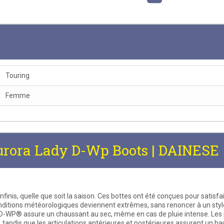
Touring
Femme
urora Lady D-Wp Boots | DAINESE
inis, quelle que soit la saison. Ces bottes ont été conçues pour satisf
ditions météorologiques deviennent extrêmes, sans renoncer à un sty
D-WP® assure un chaussant au sec, même en cas de pluie intense. Les pr
 tandis que les articulations antérieures et postérieures assurent un ha