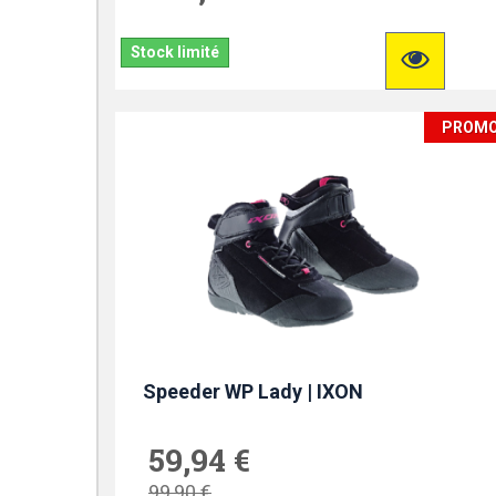
Stock limité
PROM
Speeder WP Lady | IXON
59,94 €
99,90 €