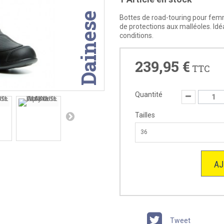
Dainese
Bottes de road-touring pour f
de protections aux malléoles. Idé
conditions.
239,95 €
TTC
Quantité
Tailles
36
AJ
Tweet