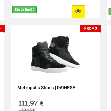
Stock limité
O
PROMO
Metropolis Shoes | DAINESE
111,97 €
159,95 €