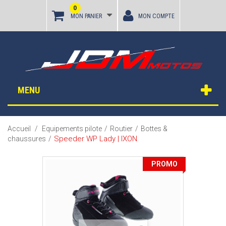
0
MON PANIER
MON COMPTE
MENU
Accueil
/
Equipements pilote
/
Routier
/
Bottes &
Speeder WP Lady | IXON
chaussures
/
PROMO