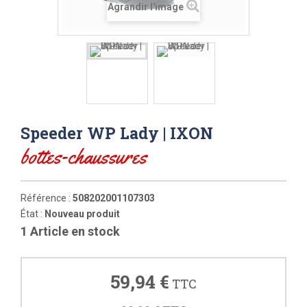
Agrandir l'image
Speeder WP Lady | IXON
bottes-chaussures
Référence :
508202001107303
État :
Nouveau produit
1
Article en stock
59,94 €
TTC