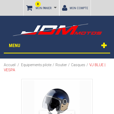
0
MON PANIER
MON COMPTE
MENU
VJ BLUE |
Accueil
/
Equipements pilote
/
Routier
/
Casques
/
VESPA