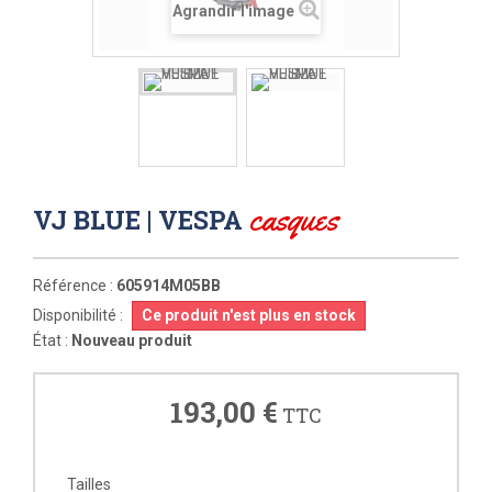
Agrandir l'image
casques
VJ BLUE | VESPA
Référence :
605914M05BB
Disponibilité :
Ce produit n'est plus en stock
État :
Nouveau produit
193,00 €
TTC
Tailles