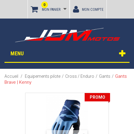
0
MON PANIER
MON COMPTE
MENU
Gants
Accueil
/
Equipements pilote
/
Cross / Enduro
/
Gants
/
Brave | Kenny
PROMO