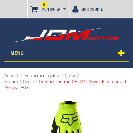
0
MON PANIER
MON COMPTE
MENU
Accueil
/
Equipements pilote
/
Cross /
Defend Thermo CE O.R. Glove - Fluorescent
Enduro
/
Gants
/
Yellow | FOX