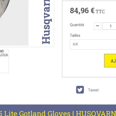
Husqvarna
84,96 €
TTC
Quantité
Tailles
S/8
AJ
Tweet
5 Lite Gotland Gloves | HUSQVAR