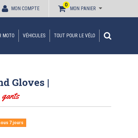
0
MON COMPTE
MON PANIER
R MOTO
VÉHICULES
TOUT POUR LE VÉLO
nd Gloves |
A
gants
sous 7 jours