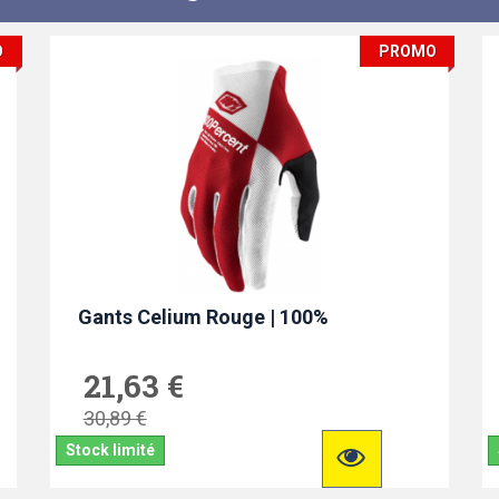
O
PROMO
Gants Celium Rouge | 100%
21,63 €
30,89 €
Stock limité