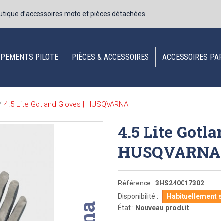
utique d’accessoires moto et pièces détachées
IPEMENTS PILOTE
PIÈCES & ACCESSOIRES
ACCESSOIRES PA
4.5 Lite Gotland Gloves | HUSQVARNA
/
4.5 Lite Gotla
HUSQVARN
Référence :
3HS240017302
Disponibilité :
Habituellement 
État :
Nouveau produit