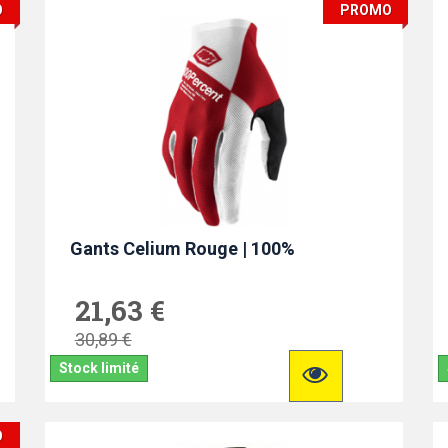
O
PROMO
Gants Celium Rouge | 100%
21,63 €
30,89 €
Stock limité
O