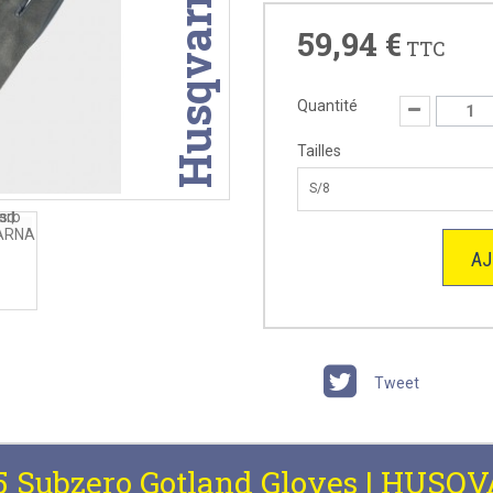
Husqvarna
59,94 €
TTC
Quantité
Tailles
S/8
AJ
Tweet
.5 Subzero Gotland Gloves | HUS