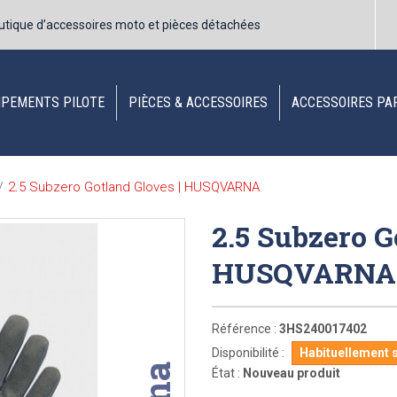
utique d’accessoires moto et pièces détachées
IPEMENTS PILOTE
PIÈCES & ACCESSOIRES
ACCESSOIRES PA
2.5 Subzero Gotland Gloves | HUSQVARNA
/
2.5 Subzero G
HUSQVARN
Référence :
3HS240017402
Disponibilité :
Habituellement 
État :
Nouveau produit