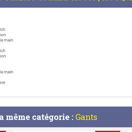
tch
tion
 la main
tch
tion
 la main
nne
la même catégorie :
Gants