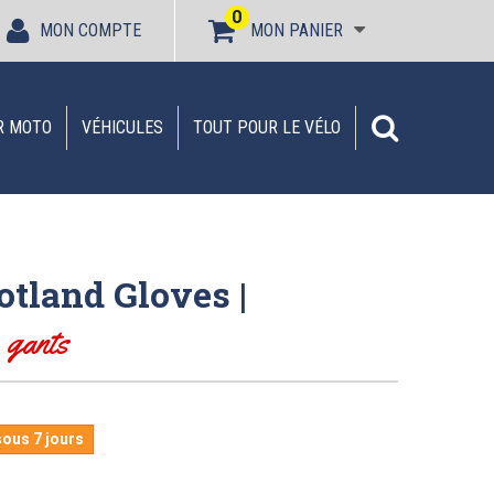
0
MON COMPTE
MON PANIER
R MOTO
VÉHICULES
TOUT POUR LE VÉLO
otland Gloves |
A
gants
sous 7 jours